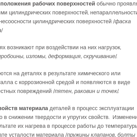
сположения рабочих поверхностей
обычно проявл
ями цилиндрических поверхностей, непараллельност
 несоосности цилиндрических поверхностей /
фаска
а
/
ях возникают при воздействии на них нагрузок,
робоины, изломы, деформация, скручивание
/.
ются на деталях в результате химического или
алла с коррозионной средой и появляются в виде
естных повреждений /
пятен, раковин и точек
/.
войств материала
деталей в процесс эксплуатации
 в снижении твердости и упругих свойств. Изменен
льтате их нагрева в процессе работы до температуры
ате усталости материала /
пружины клапанов, болты