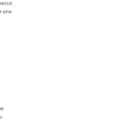
яется
и или
ие
,