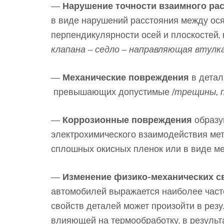
—
Нарушение точности взаимного ра
в виде нарушений расстояния между ос
перпендикулярности осей и плоскостей,
клапана – седло – направляющая втулк
—
Механические повреждения
в детал
превышающих допустимые /
трещины, п
—
Коррозионные повреждения
образу
электрохимического взаимодействия мет
сплошных окисных пленок или в виде м
—
Изменение физико-механических с
автомобилей выражается наиболее часто
свойств деталей может произойти в резу
влияющей на термообработку, в результ