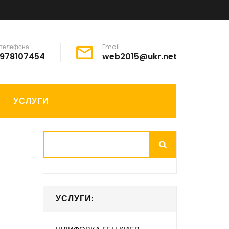
 телефона
Email
978107454
web2015@ukr.net
УСЛУГИ
Поиск
УСЛУГИ: